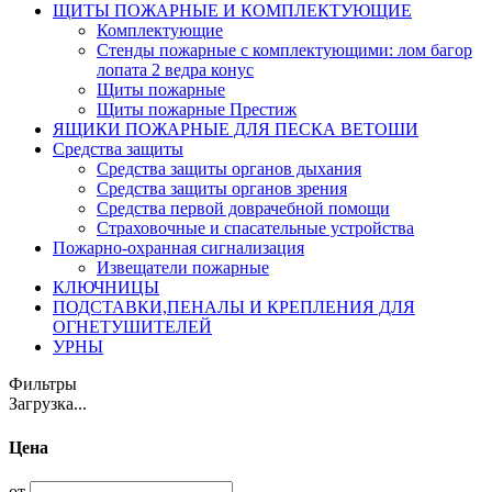
ЩИТЫ ПОЖАРНЫЕ И КОМПЛЕКТУЮЩИЕ
Комплектующие
Стенды пожарные с комплектующими: лом багор
лопата 2 ведра конус
Щиты пожарные
Щиты пожарные Престиж
ЯЩИКИ ПОЖАРНЫЕ ДЛЯ ПЕСКА ВЕТОШИ
Средства защиты
Средства защиты органов дыхания
Средства защиты органов зрения
Средства первой доврачебной помощи
Страховочные и спасательные устройства
Пожарно-охранная сигнализация
Извещатели пожарные
КЛЮЧНИЦЫ
ПОДСТАВКИ,ПЕНАЛЫ И КРЕПЛЕНИЯ ДЛЯ
ОГНЕТУШИТЕЛЕЙ
УРНЫ
Фильтры
Загрузка...
Цена
от