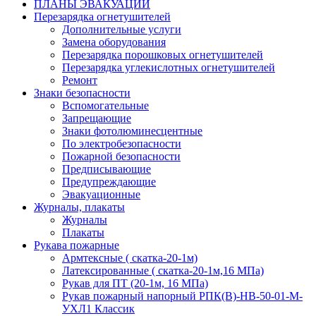
ПЛАНЫ ЭВАКУАЦИИ
Перезарядка огнетушителей
Дополнительные услуги
Замена оборудования
Перезарядка порошковых огнетушителей
Перезарядка углекислотных огнетушителей
Ремонт
Знаки безопасности
Вспомогательные
Запрещающие
Знаки фотолюминесцентные
По электробезопасности
Пожарной безопасности
Предписывающие
Предупреждающие
Эвакуационные
Журналы, плакаты
Журналы
Плакаты
Рукава пожарные
Армтексные ( скатка-20-1м)
Латексированные ( скатка-20-1м,16 МПа)
Рукав для ПТ (20-1м, 16 МПа)
Рукав пожарный напорный РПК(В)-НВ-50-01-М-
УХЛ1 Классик