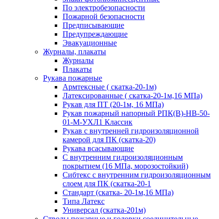
По электробезопасности
Пожарной безопасности
Предписывающие
Предупреждающие
Эвакуационные
Журналы, плакаты
Журналы
Плакаты
Рукава пожарные
Армтексные ( скатка-20-1м)
Латексированные ( скатка-20-1м,16 МПа)
Рукав для ПТ (20-1м, 16 МПа)
Рукав пожарный напорный РПК(В)-НВ-50-
01-М-УХЛ1 Классик
Рукав с внутренней гидроизоляционной
камерой для ПК (скатка-20)
Рукава всасывающие
С внутренним гидроизоляционным
покрытием (16 МПа, морозостойкий)
Сибтекс с внутренним гидроизоляционным
слоем для ПК (скатка-20-1
Стандарт (скатка- 20-1м,16 МПа)
Типа Латекс
Универсал (скатка-201м)
Стволы пожарные и головки соединительные