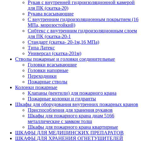
Рукав с внутренней гидроизоляционной камерой
для ПК (скатка-20)
Рукава всасывающие
С внутренним гидроизоляционным покрытием (16
МПа, морозостойкий)
Сибтекс с внутренним гидроизоляционным слоем
для ПК (скатка-20-1
Стандарт (скатка- 20-1м,16 МПа)
Типа Латекс
Универсал (скатка-201м)
Стволы пожарные и головки соединительные
Головки всасывающие
Головки напорные
Переходники
Пожарные стволы
Колонки пожарные
Клапаны (вентили) для пожарного крана
Пожарные колонки и гидранты
Шкафы для оборудования внутренних пожарных кранов
Приспособления для хранения рукавов
Шкафы для пожарного крана диам 5166
металлические с замком толщ
Шкафы для пожарного крана квартирные
ШКАФЫ ДЛЯ МЕДИЦИНСКИХ ПРЕПАРАТОВ
ШКАФЫ ДЛЯ ХРАНЕНИЯ ОГНЕТУШИТЕЛЕЙ