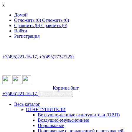
x
Домой
Отложить (
0
)
Отложить (
0
)
Сравнить (
0
)
Сравнить (
0
)
Войти
Регистрация
+7(495)221-16-17, +7(495)773-72-90
Корзина
0
шт.
+7(495)221-16-17
Toggle Navigation
Весь каталог
ОГНЕТУШИТЕЛИ
Воздушно-пенные огнетушители (ОВП)
Воздушно-эмульсионные
Порошковые
Порошковые с повышенной огнетушащей