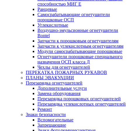
способностью МИГ Е
Ранцевые
Самосрабатывающие огнетушители
порошковые ОСП
Углекислотные
Воздушно-эмульсионные огнетушители
Bontel
Запчасти к порошковым огнетушителям
Запчасти к углекислотным огнетушителям
Модули самосрабатывающие порошковые
Огнетушители порошковые специального
назначения ОСП класса Д
Чехлы для огнетушителей
ПЕРЕКАТКА ПОЖАРНЫХ РУКАВОВ
ПЛАНЫ ЭВАКУАЦИИ
Перезарядка огнетушителей
Дополнительные услуги
Замена оборудования
Перезарядка порошковых огнетушителей
Перезарядка углекислотных огнетушителей
Ремонт
Знаки безопасности
Вспомогательные
Запрещающие
Знаки фотолюминесцентные