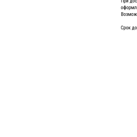
При дос
оформле
Возможе
Срок до
ИНФОРМАЦИЯ
ЛИЧНЫЙ 
Как заказать
Отследит
Гарантии
Уведомле
Доставка и оплата
Контакты и реквизиты