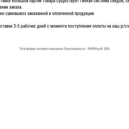
тавке большой партии товара существует гибкая система скидок, 
нии заказа.
н самовывоз заказанной и оплаченной продукции.
ставки 3-5 рабочих дней с момента поступления оплаты на наш р/сч
Платформа интернет-магазина
Psp-company.ru - PHPShop © 2026
КАБИНЕТ
НАВИГАЦИЯ
ь заказ
Прайс-лист
ния о товарах
Новости
Отзывы
Карта сайта
Форма связи