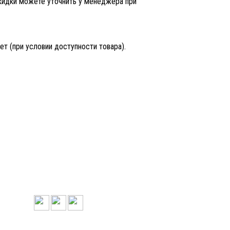
скидки можете уточнить у менеджера при
ет (при условии
доступности товара).
КОНТАКТЫ
142117, Московская область, г. Подольск,
Пилотный пер,д.4
sales@psp-company.ru
+7(495)221-16-17, +7(495)773-72-90