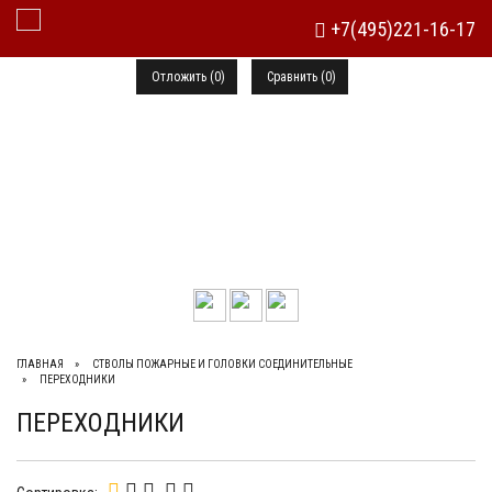
+7(495)221-16-17
Toggle Navigation
Отложить (
0
)
Сравнить (
0
)
+7(495)221-16-17, +7(495)773-72-90
ГЛАВНАЯ
СТВОЛЫ ПОЖАРНЫЕ И ГОЛОВКИ СОЕДИНИТЕЛЬНЫЕ
ПЕРЕХОДНИКИ
ПЕРЕХОДНИКИ