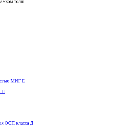
замком толщ
остью МИГ Е
ОСП
ия ОСП класса Д