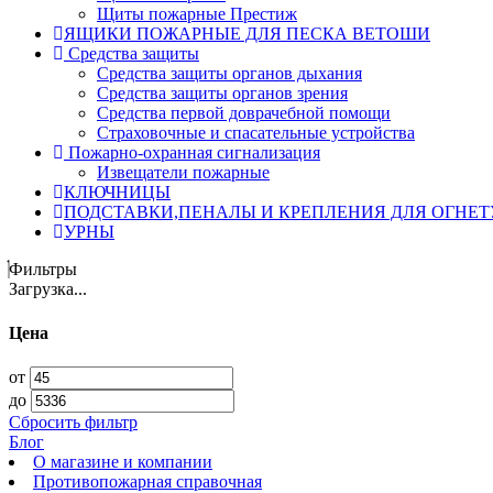
Щиты пожарные Престиж
ЯЩИКИ ПОЖАРНЫЕ ДЛЯ ПЕСКА ВЕТОШИ
Средства защиты
Средства защиты органов дыхания
Средства защиты органов зрения
Средства первой доврачебной помощи
Страховочные и спасательные устройства
Пожарно-охранная сигнализация
Извещатели пожарные
КЛЮЧНИЦЫ
ПОДСТАВКИ,ПЕНАЛЫ И КРЕПЛЕНИЯ ДЛЯ ОГНЕ
УРНЫ
Фильтры
Загрузка...
Цена
от
до
Сбросить фильтр
Блог
О магазине и компании
Противопожарная справочная