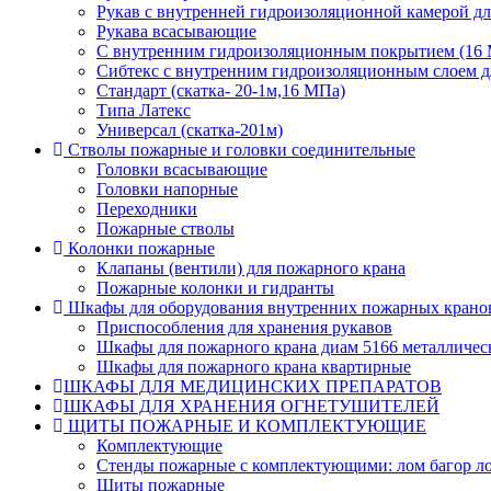
Рукав с внутренней гидроизоляционной камерой дл
Рукава всасывающие
С внутренним гидроизоляционным покрытием (16 
Сибтекс с внутренним гидроизоляционным слоем дл
Стандарт (скатка- 20-1м,16 МПа)
Типа Латекс
Универсал (скатка-201м)
Стволы пожарные и головки соединительные
Головки всасывающие
Головки напорные
Переходники
Пожарные стволы
Колонки пожарные
Клапаны (вентили) для пожарного крана
Пожарные колонки и гидранты
Шкафы для оборудования внутренних пожарных крано
Приспособления для хранения рукавов
Шкафы для пожарного крана диам 5166 металличес
Шкафы для пожарного крана квартирные
ШКАФЫ ДЛЯ МЕДИЦИНСКИХ ПРЕПАРАТОВ
ШКАФЫ ДЛЯ ХРАНЕНИЯ ОГНЕТУШИТЕЛЕЙ
ЩИТЫ ПОЖАРНЫЕ И КОМПЛЕКТУЮЩИЕ
Комплектующие
Стенды пожарные с комплектующими: лом багор лоп
Щиты пожарные