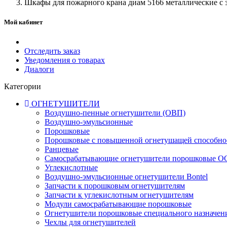
Шкафы для пожарного крана диам 5166 металлические с 
Мой кабинет
Отследить заказ
Уведомления о товарах
Диалоги
Категории
ОГНЕТУШИТЕЛИ
Воздушно-пенные огнетушители (ОВП)
Воздушно-эмульсионные
Порошковые
Порошковые с повышенной огнетушащей способн
Ранцевые
Самосрабатывающие огнетушители порошковые 
Углекислотные
Воздушно-эмульсионные огнетушители Bontel
Запчасти к порошковым огнетушителям
Запчасти к углекислотным огнетушителям
Модули самосрабатывающие порошковые
Огнетушители порошковые специального назначен
Чехлы для огнетушителей