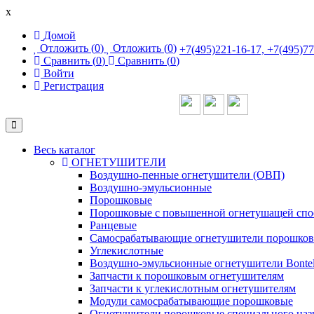
x
Домой
Отложить (
0
)
Отложить (
0
)
+7(495)221-16-17, +7(495)7
Сравнить (
0
)
Сравнить (
0
)
Войти
Регистрация
Toggle
Navigation
Весь каталог
ОГНЕТУШИТЕЛИ
Воздушно-пенные огнетушители (ОВП)
Воздушно-эмульсионные
Порошковые
Порошковые с повышенной огнетушащей сп
Ранцевые
Самосрабатывающие огнетушители порошко
Углекислотные
Воздушно-эмульсионные огнетушители Bonte
Запчасти к порошковым огнетушителям
Запчасти к углекислотным огнетушителям
Модули самосрабатывающие порошковые
Огнетушители порошковые специального наз