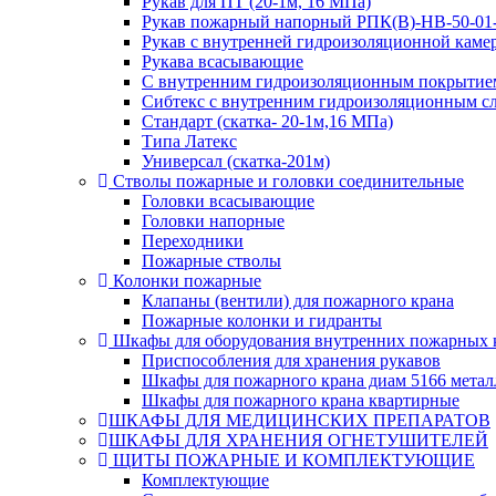
Рукав для ПТ (20-1м, 16 МПа)
Рукав пожарный напорный РПК(В)-НВ-50-0
Рукав с внутренней гидроизоляционной камер
Рукава всасывающие
С внутренним гидроизоляционным покрытием
Сибтекс с внутренним гидроизоляционным сл
Стандарт (скатка- 20-1м,16 МПа)
Типа Латекс
Универсал (скатка-201м)
Стволы пожарные и головки соединительные
Головки всасывающие
Головки напорные
Переходники
Пожарные стволы
Колонки пожарные
Клапаны (вентили) для пожарного крана
Пожарные колонки и гидранты
Шкафы для оборудования внутренних пожарных 
Приспособления для хранения рукавов
Шкафы для пожарного крана диам 5166 метал
Шкафы для пожарного крана квартирные
ШКАФЫ ДЛЯ МЕДИЦИНСКИХ ПРЕПАРАТОВ
ШКАФЫ ДЛЯ ХРАНЕНИЯ ОГНЕТУШИТЕЛЕЙ
ЩИТЫ ПОЖАРНЫЕ И КОМПЛЕКТУЮЩИЕ
Комплектующие