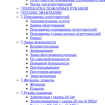
Чехлы для огнетушителей
ПЕРЕКАТКА ПОЖАРНЫХ РУКАВОВ
ПЛАНЫ ЭВАКУАЦИИ
Перезарядка огнетушителей
Дополнительные услуги
Замена оборудования
Перезарядка порошковых огнетушителей
Перезарядка углекислотных огнетушителей
Ремонт
Знаки безопасности
Вспомогательные
Запрещающие
Знаки фотолюминесцентные
По электробезопасности
Пожарной безопасности
Предписывающие
Предупреждающие
Эвакуационные
Журналы, плакаты
Журналы
Плакаты
Рукава пожарные
Армтексные ( скатка-20-1м)
Латексированные ( скатка-20-1м,16 МПа)