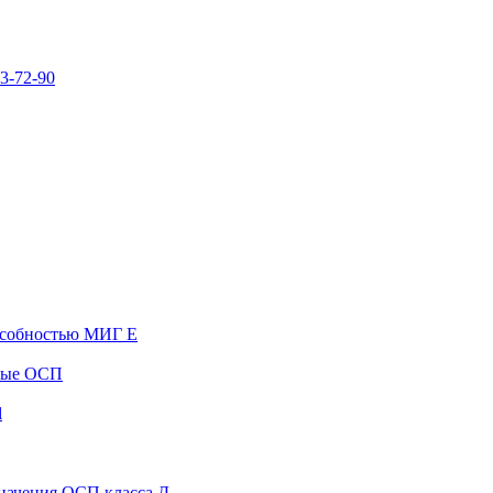
73-72-90
особностью МИГ Е
вые ОСП
l
начения ОСП класса Д