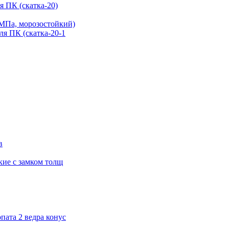
я ПК (скатка-20)
МПа, морозостойкий)
я ПК (скатка-20-1
в
кие с замком толщ
ата 2 ведра конус