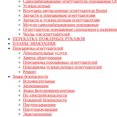
Самосрабатывающие огнетушители порошковые 
Углекислотные
Воздушно-эмульсионные огнетушители Bontel
Запчасти к порошковым огнетушителям
Запчасти к углекислотным огнетушителям
Модули самосрабатывающие порошковые
Огнетушители порошковые специального назначен
Чехлы для огнетушителей
ПЕРЕКАТКА ПОЖАРНЫХ РУКАВОВ
ПЛАНЫ ЭВАКУАЦИИ
Перезарядка огнетушителей
Дополнительные услуги
Замена оборудования
Перезарядка порошковых огнетушителей
Перезарядка углекислотных огнетушителей
Ремонт
Знаки безопасности
Вспомогательные
Запрещающие
Знаки фотолюминесцентные
По электробезопасности
Пожарной безопасности
Предписывающие
Предупреждающие
Эвакуационные