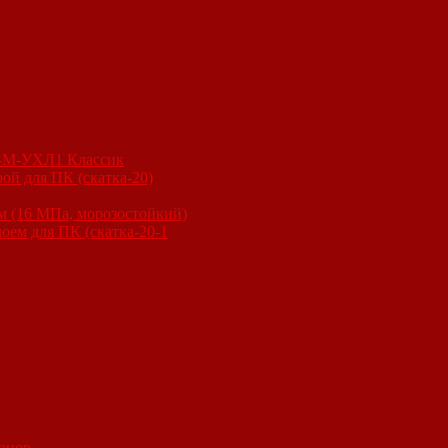
1-М-УХЛ1 Классик
ой для ПК (скатка-20)
 (16 МПа, морозостойкий)
оем для ПК (скатка-20-1
анов