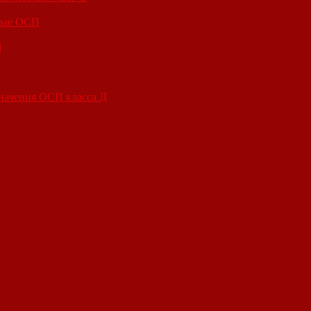
вые ОСП
l
начения ОСП класса Д