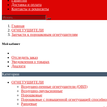
Гарантии
Доставка и оплата
Контакты и реквизиты
Главная
ОГНЕТУШИТЕЛИ
Запчасти к порошковым огнетушителям
Мой кабинет
Отследить заказ
Уведомления о товарах
Диалоги
Категории
ОГНЕТУШИТЕЛИ
Воздушно-пенные огнетушители (ОВП)
Воздушно-эмульсионные
Порошковые
Порошковые с повышенной огнетушащей способн
Ранцевые