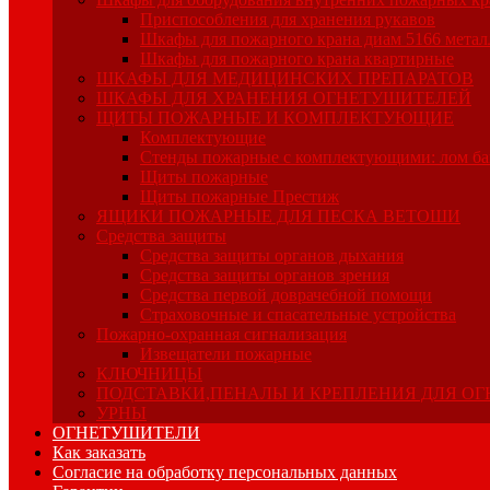
Приспособления для хранения рукавов
Шкафы для пожарного крана диам 5166 метал
Шкафы для пожарного крана квартирные
ШКАФЫ ДЛЯ МЕДИЦИНСКИХ ПРЕПАРАТОВ
ШКАФЫ ДЛЯ ХРАНЕНИЯ ОГНЕТУШИТЕЛЕЙ
ЩИТЫ ПОЖАРНЫЕ И КОМПЛЕКТУЮЩИЕ
Комплектующие
Стенды пожарные с комплектующими: лом баг
Щиты пожарные
Щиты пожарные Престиж
ЯЩИКИ ПОЖАРНЫЕ ДЛЯ ПЕСКА ВЕТОШИ
Средства защиты
Средства защиты органов дыхания
Средства защиты органов зрения
Средства первой доврачебной помощи
Страховочные и спасательные устройства
Пожарно-охранная сигнализация
Извещатели пожарные
КЛЮЧНИЦЫ
ПОДСТАВКИ,ПЕНАЛЫ И КРЕПЛЕНИЯ ДЛЯ О
УРНЫ
ОГНЕТУШИТЕЛИ
Как заказать
Согласие на обработку персональных данных