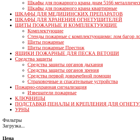
Шкафы для пожарного крана диам 5166 металличес
Шкафы для пожарного крана квартирные
ШКАФЫ ДЛЯ МЕДИЦИНСКИХ ПРЕПАРАТОВ
ШКАФЫ ДЛЯ ХРАНЕНИЯ ОГНЕТУШИТЕЛЕЙ
ЩИТЫ ПОЖАРНЫЕ И КОМПЛЕКТУЮЩИЕ
Комплектующие
Стенды пожарные с комплектующими: лом багор лоп
Щиты пожарные
Щиты пожарные Престиж
ЯЩИКИ ПОЖАРНЫЕ ДЛЯ ПЕСКА ВЕТОШИ
Средства защиты
Средства защиты органов дыхания
Средства защиты органов зрения
Средства первой доврачебной помощи
Страховочные и спасательные устройства
Пожарно-охранная сигнализация
Извещатели пожарные
КЛЮЧНИЦЫ
ПОДСТАВКИ,ПЕНАЛЫ И КРЕПЛЕНИЯ ДЛЯ ОГНЕТ
УРНЫ
Фильтры
Загрузка...
Цена