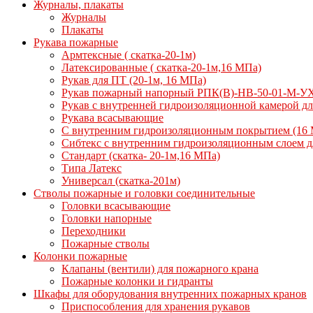
Журналы, плакаты
Журналы
Плакаты
Рукава пожарные
Армтексные ( скатка-20-1м)
Латексированные ( скатка-20-1м,16 МПа)
Рукав для ПТ (20-1м, 16 МПа)
Рукав пожарный напорный РПК(В)-НВ-50-01-М-У
Рукав с внутренней гидроизоляционной камерой дл
Рукава всасывающие
С внутренним гидроизоляционным покрытием (16 
Сибтекс с внутренним гидроизоляционным слоем дл
Стандарт (скатка- 20-1м,16 МПа)
Типа Латекс
Универсал (скатка-201м)
Стволы пожарные и головки соединительные
Головки всасывающие
Головки напорные
Переходники
Пожарные стволы
Колонки пожарные
Клапаны (вентили) для пожарного крана
Пожарные колонки и гидранты
Шкафы для оборудования внутренних пожарных кранов
Приспособления для хранения рукавов