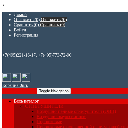
x
Домой
Отложить (
0
)
Отложить (
0
)
Сравнить (
0
)
Сравнить (
0
)
Войти
Регистрация
+7(495)221-16-17, +7(495)773-72-90
Корзина
0
шт.
+7(495)221-16-17
Toggle Navigation
Весь каталог
ОГНЕТУШИТЕЛИ
Воздушно-пенные огнетушители (ОВП)
Воздушно-эмульсионные
Порошковые
Порошковые с повышенной огнетушащей сп