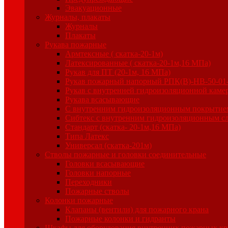
Эвакуационные
Журналы, плакаты
Журналы
Плакаты
Рукава пожарные
Армтексные ( скатка-20-1м)
Латексированные ( скатка-20-1м,16 МПа)
Рукав для ПТ (20-1м, 16 МПа)
Рукав пожарный напорный РПК(В)-НВ-50-0
Рукав с внутренней гидроизоляционной камер
Рукава всасывающие
С внутренним гидроизоляционным покрытием
Сибтекс с внутренним гидроизоляционным сл
Стандарт (скатка- 20-1м,16 МПа)
Типа Латекс
Универсал (скатка-201м)
Стволы пожарные и головки соединительные
Головки всасывающие
Головки напорные
Переходники
Пожарные стволы
Колонки пожарные
Клапаны (вентили) для пожарного крана
Пожарные колонки и гидранты
Шкафы для оборудования внутренних пожарных кр