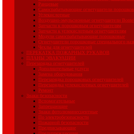
Ранцевые
Самосрабатывающие огнетушители порошко
Углекислотные
Воздушно-эмульсионные огнетушители Bonte
Запчасти к порошковым огнетушителям
Запчасти к углекислотным огнетушителям
Модули самосрабатывающие порошковые
Огнетушители порошковые специального наз
Чехлы для огнетушителей
ПЕРЕКАТКА ПОЖАРНЫХ РУКАВОВ
ПЛАНЫ ЭВАКУАЦИИ
Перезарядка огнетушителей
Дополнительные услуги
Замена оборудования
Перезарядка порошковых огнетушителей
Перезарядка углекислотных огнетушителей
Ремонт
Знаки безопасности
Вспомогательные
Запрещающие
Знаки фотолюминесцентные
По электробезопасности
Пожарной безопасности
Предписывающие
Предупреждающие