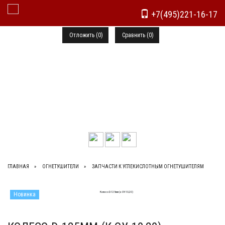
+7(495)221-16-17
Toggle Navigation
Отложить (
0
)
Сравнить (
0
)
+7(495)221-16-17, +7(495)773-72-90
ГЛАВНАЯ
ОГНЕТУШИТЕЛИ
ЗАПЧАСТИ К УГЛЕКИСЛОТНЫМ ОГНЕТУШИТЕЛЯМ
Новинка